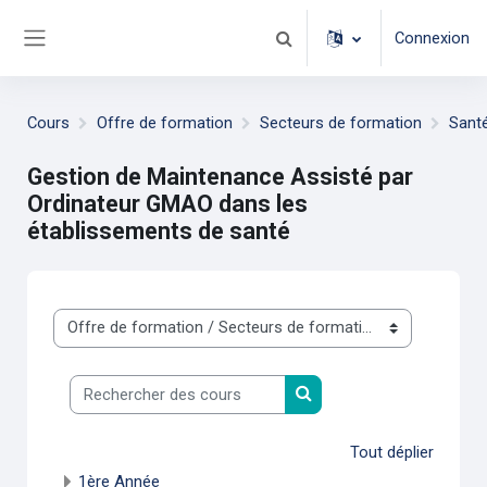
Passer au contenu principal
Connexion
Activer/désactiver la saisie d
Panneau latéral
Cours
Offre de formation
Secteurs de formation
Sant
Gestion de Maintenance Assisté par
Ordinateur GMAO dans les
établissements de santé
Catégories de cours
Rechercher des cours
Rechercher des cours
Tout déplier
1ère Année