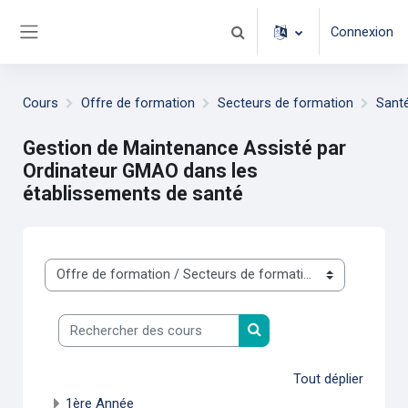
Passer au contenu principal
Connexion
Activer/désactiver la saisie d
Panneau latéral
Cours
Offre de formation
Secteurs de formation
Sant
Gestion de Maintenance Assisté par
Ordinateur GMAO dans les
établissements de santé
Catégories de cours
Rechercher des cours
Rechercher des cours
Tout déplier
1ère Année