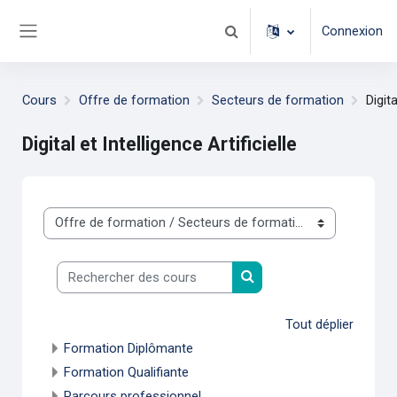
Passer au contenu principal
Connexion
Activer/désactiver la saisie d
Panneau latéral
Cours
Offre de formation
Secteurs de formation
Digita
Digital et Intelligence Artificielle
Catégories de cours
Rechercher des cours
Rechercher des cours
Tout déplier
Formation Diplômante
Formation Qualifiante
Parcours professionnel